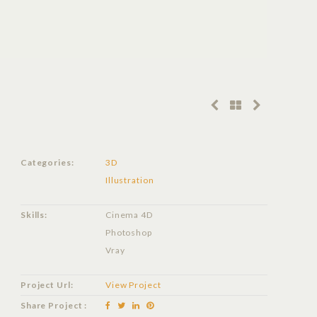
Categories:
3D
Illustration
Skills:
Cinema 4D
Photoshop
Vray
Project Url:
View Project
Share Project :